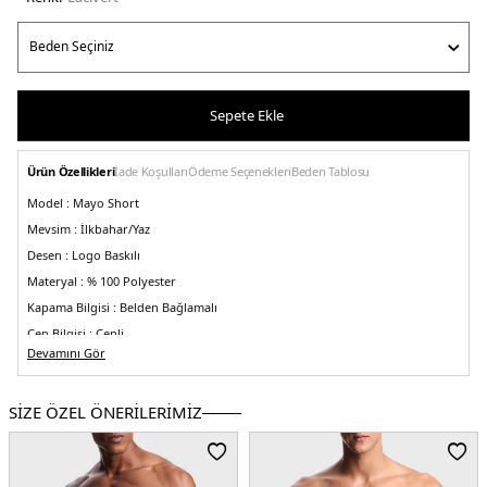
Sepete Ekle
Ürün Özellikleri
İade Koşulları
Ödeme Seçenekleri
Beden Tablosu
Model :
Mayo Short
Mevsim :
İlkbahar/Yaz
Desen :
Logo Baskılı
Materyal :
% 100 Polyester
Kapama Bilgisi :
Belden Bağlamalı
Cep Bilgisi :
Cepli
Devamını Gör
Kalıp Bilgisi :
Regular Fit, Normal Bel
Menşei :
Türkiye
5DY1EM000583AF12343FB164.12
SİZE ÖZEL ÖNERİLERİMİZ