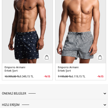
Emporio Armani
Emporio Armani
Erkek Şort
Erkek Şort
10.999,00
TL
9.349,15
TL
-%
15
7.199,00
TL
6.119,15
TL
-%
15
ÖNEMLİ BİLGİLER
HIZLI ERİŞİM