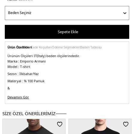
Sepete Ekle
Ürün Özellikleri
İade Koşulları
Ödeme Seçenekleri
Beden Tablosu
Ürünün Ölçüleri IT(Italy) beden ölçülerindedir.
Marka :
Emporio Armani
Model :
T-shirt
Sezon :
İlkbahar/Yaz
Materyal :
% 100 Pamuk
&
Yaka Bilgisi :
Bisiklet Yaka
Devamını Gör
&
Kol Bilgisi :
Kısa Kol
SİZE ÖZEL ÖNERİLERİMİZ
&
Kalıp Bilgisi :
Regular Fit
&