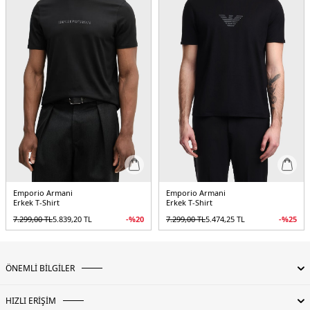
Detay :
-Model 189 cm boyunda L beden giymektedir
&
Üretim Yeri :
Bulgaristan
5DY13R1TU11JSAZ0920.12
Emporio Armani
Emporio Armani
Erkek T-Shirt
Erkek T-Shirt
7.299,00
TL
5.839,20
TL
-%
20
7.299,00
TL
5.474,25
TL
-%
25
ÖNEMLİ BİLGİLER
HIZLI ERİŞİM