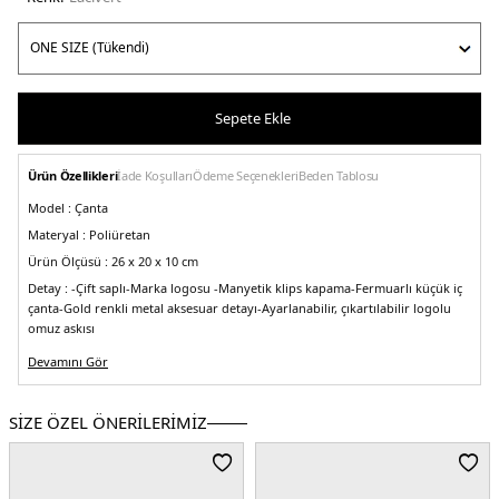
Sepete Ekle
Ürün Özellikleri
İade Koşulları
Ödeme Seçenekleri
Beden Tablosu
Model :
Çanta
Materyal :
Poliüretan
Ürün Ölçüsü :
26 x 20 x 10 cm
Detay :
-Çift saplı
-Marka logosu
-Manyetik klips kapama
-Fermuarlı küçük iç
çanta
-Gold renkli metal aksesuar detayı
-Ayarlanabilir, çıkartılabilir logolu
omuz askısı
Üretim Yeri :
Çin
Devamını Gör
5DY2EW000361AF12036M8118.12
SİZE ÖZEL ÖNERİLERİMİZ