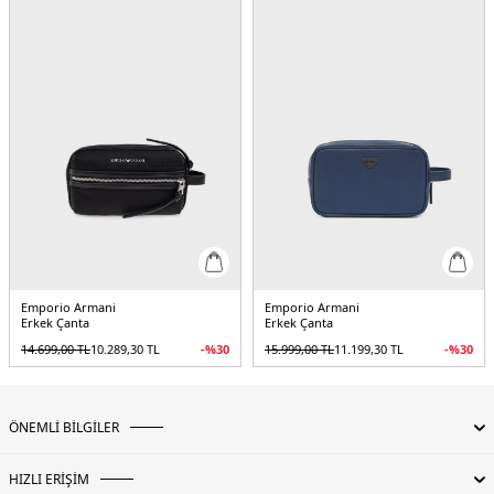
Emporio Armani
Emporio Armani
Erkek Çanta
Erkek Çanta
14.699,00
TL
10.289,30
TL
-%
30
15.999,00
TL
11.199,30
TL
-%
30
ÖNEMLİ BİLGİLER
HIZLI ERİŞİM