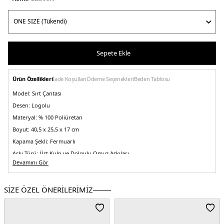
Sepete Ekle
Ürün Özellikleri
İade Koşulları
Ödeme Seçenekleri
Beden Tablosu
Model:
Sırt Çantası
Desen:
Logolu
Materyal:
% 100 Poliüretan
Boyut:
40,5 x 25,5 x 17 cm
Kapama Şekli:
Fermuarlı
Askı Türü:
Üst Kulp ve Dolgulu Omuz Askıları
Devamını Gör
Menşei:
Çin
Detaylar:
-Bel çevresinde birleşen askılar-Nefes alabilen file sırt-Dış cepler
5DK1EM001221AF19588UB118.12
SİZE ÖZEL ÖNERİLERİMİZ