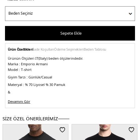
Sepete Ekle
Ürün Özellikleri
İade Koşulları
Ödeme Seçenekleri
Beden Tablosu
Ürünün Ölçüleri IT(Italy) beden ölçülerindedir.
Marka :
Emporio Armani
Model :
T-shirt
Giyim Tarzı :
Günlük/Casual
Materyal :
% 70 Liyosel % 30 Pamuk
&
Yaka Bilgisi :
Bisiklet Yaka
Devamını Gör
&
Kol Bilgisi :
Kısa Kol
SİZE ÖZEL ÖNERİLERİMİZ
&
Kalıp Bilgisi :
Regular Fit
&