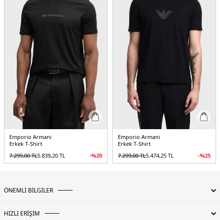
Manken Ölçüsü :
Kilo : 79 kg / Boy : 1.89 cm / Göğüs : 101 cm / Bel : 83 cm /
Basen : 102 cm / Beden : L
&
Üretim Yeri :
Vietnam
5DY13R1TV41JUVZ0920.12
Emporio Armani
Emporio Armani
Erkek T-Shirt
Erkek T-Shirt
7.299,00
TL
5.839,20
TL
-%
20
7.299,00
TL
5.474,25
TL
-%
25
ÖNEMLİ BİLGİLER
HIZLI ERİŞİM