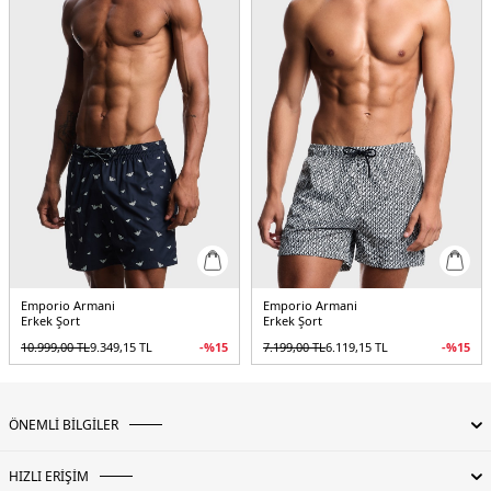
Emporio Armani
Emporio Armani
Erkek Şort
Erkek Şort
10.999,00
TL
9.349,15
TL
-%
15
7.199,00
TL
6.119,15
TL
-%
15
ÖNEMLİ BİLGİLER
HIZLI ERİŞİM