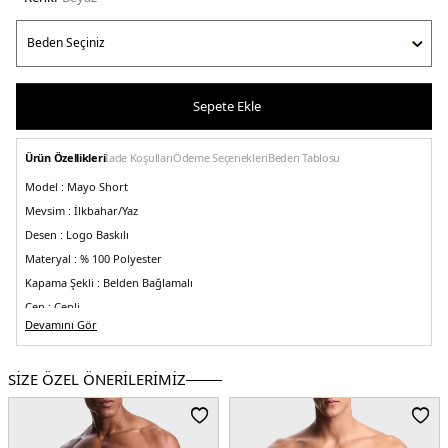
Sepete Ekle
Ürün Özellikleri
İade Koşulları
Ödeme Seçenekleri
Beden Tablosu
Model :
Mayo Short
Mevsim :
İlkbahar/Yaz
Desen :
Logo Baskılı
Materyal :
% 100 Polyester
Kapama Şekli :
Belden Bağlamalı
Cep :
Cepli
Devamını Gör
Kalıp Bilgisi :
Regular Fit, Normal Bel
Menşei :
Kamboçya
5DY1EM000686AF12329U0002.25
SİZE ÖZEL ÖNERİLERİMİZ