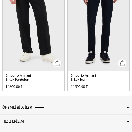
Basen : 102 cm / Beden : 48
&
Üretim Yeri :
Çin
5DY13R1PF41NSEZ0101.25
Emporio Armani
Emporio Armani
Erkek Pantolon
Erkek Jean
14.999,00
TL
14.399,00
TL
ÖNEMLİ BİLGİLER
HIZLI ERİŞİM