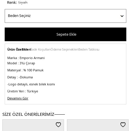
Renk:
si̇yah
Sepete Ekle
Ürün Özellikleri
İade Koşulları
Ödeme Seçenekleri
Beden Tablosu
Marka :
Emporio Armani
Model :
3'lü Çorap
Materyal :
% 100 Pamuk
Detay :
-Dokuma
-Logo detaylı, esnek bilek kısmı
Üretim Yeri :
Türkiye
5DE13000483F25429821.07
Devamını Gör
SİZE ÖZEL ÖNERİLERİMİZ