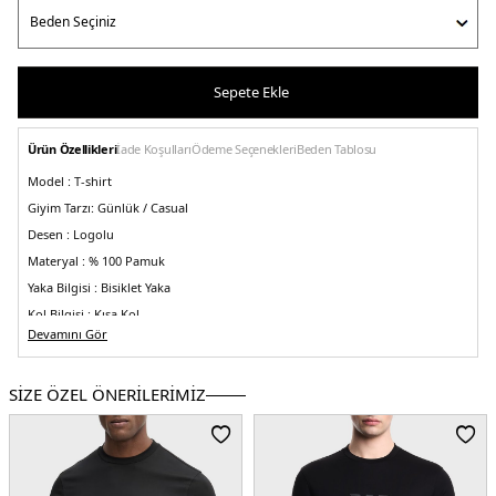
Sepete Ekle
Ürün Özellikleri
İade Koşulları
Ödeme Seçenekleri
Beden Tablosu
Model :
T-shirt
Giyim Tarzı:
Günlük / Casual
Desen :
Logolu
Materyal :
% 100 Pamuk
Yaka Bilgisi :
Bisiklet Yaka
Kol Bilgisi :
Kısa Kol
Devamını Gör
Kalıp Bilgisi :
Regular Fit
Üretim Yeri :
Vietnam
5DK16D1TR31JOSZ0661.65
SİZE ÖZEL ÖNERİLERİMİZ