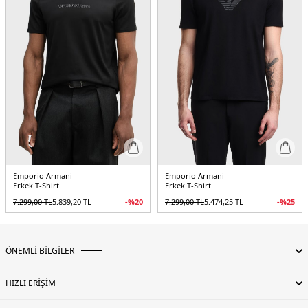
Emporio Armani
Emporio Armani
Erkek T-Shirt
Erkek T-Shirt
7.299,00
TL
5.839,20
TL
-%
20
7.299,00
TL
5.474,25
TL
-%
25
ÖNEMLİ BİLGİLER
HIZLI ERİŞİM