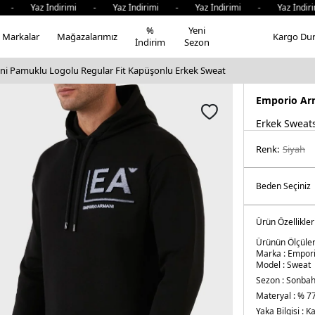
- Yaz İndirimi - Yaz İndirimi - Yaz İndirimi - Yaz İndiri
%
Yeni
Markalar
Mağazalarımız
Kargo Du
İndirim
Sezon
i Pamuklu Logolu Regular Fit Kapüşonlu Erkek Sweat
Emporio Ar
Erkek Sweats
Renk:
si̇yah
Ürün Özellikler
Ürünün Ölçüleri
Marka :
Empori
Model :
Sweat
Sezon :
Sonbah
Materyal :
% 77
Yaka Bilgisi :
Ka