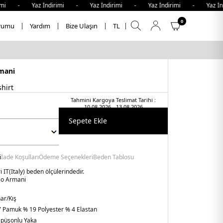
mi - Yaz İndirimi - Yaz İndirimi - Yaz İndirimi - Yaz İndi
0
rumu
Yardım
Bize Ulaşın
TL
mani
hirt
Tahmini Kargoya Teslimat Tarihi :
10.08.2026 - 13.08.2026
Sepete Ekle
i
İade Koşulları
Ödeme Seçenekleri
Beden Tablosu
 IT(Italy) beden ölçülerindedir.
o Armani
ar/Kış
 Pamuk % 19 Polyester % 4 Elastan
püşonlu Yaka