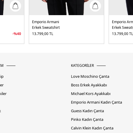
Emporio Armani
Emporio Ar
Erkek Sweatshirt
Erkek Sweats
-%
40
13.799,00
TL
13.799,00
T
İM
KATEGORİLER
kip
Love Moschino Çanta
er
Boss Erkek Ayakkabı
iler
Michael Kors Ayakkabı
Emporio Armani Kadın Çanta
k
Guess Kadın Çanta
Pinko Kadın Çanta
Calvin Klein Kadın Çanta