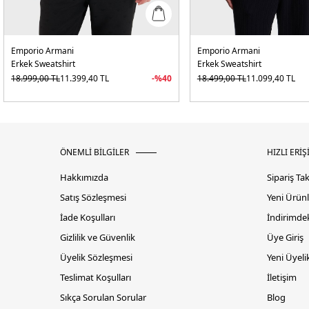
Emporio Armani
Emporio Armani
Erkek Sweatshirt
Erkek Sweatshirt
18.999,00
TL
11.399,40
TL
-%
40
18.499,00
TL
11.099,40
TL
ÖNEMLİ BİLGİLER
HIZLI ERİŞ
Hakkımızda
Sipariş Ta
Satış Sözleşmesi
Yeni Ürünl
İade Koşulları
İndirimdek
Gizlilik ve Güvenlik
Üye Giriş
Üyelik Sözleşmesi
Yeni Üyeli
Teslimat Koşulları
İletişim
Sıkça Sorulan Sorular
Blog