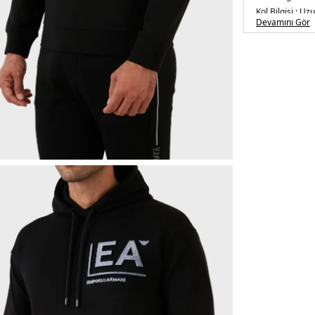
Kol Bilgisi :
Uzu
Devamını Gör
Kalıp Bilgisi :
&R
Manken Ölçüsü
Basen : 101 cm
Üretim Yeri :
Çi
5DK16L1MM91