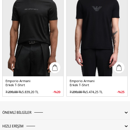
Emporio Armani
Emporio Armani
Erkek T-Shirt
Erkek T-Shirt
7.299,00
TL
5.839,20
TL
-%
20
7.299,00
TL
5.474,25
TL
-%
25
ÖNEMLİ BİLGİLER
HIZLI ERİŞİM