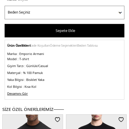
Sepete Ekle
Ürün Özellikleri
İade Koşulları
Ödeme Seçenekleri
Beden Tablosu
Marka :
Emporio Armani
Model :
T-shirt
Giyim Tarzı :
Günlük/Casual
Materyal :
% 100 Pamuk
Yaka Bilgisi :
Bisiklet Yaka
Kol Bilgisi :
Kısa Kol
Kalıp Bilgisi :
Devamını Gör
Relaxed Fit
Manken Ölçüsü :
Kilo : 79 kg / Boy : 1.89 cm / Göğüs : 101 cm / Bel : 83 cm /
Basen : 102 cm / Beden : M
SİZE ÖZEL ÖNERİLERİMİZ
Üretim Yeri :
Vietnam
5DY13R1TU01JWZZ01I0.25