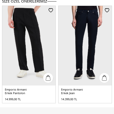
SİZE ÖZEL ÖNERİLERİMİZ
Paça Tipi :
Ribanalı Paça
Menşei :
Vietnam
Detaylar :
- Yanlarda logo yazılı şeritler
5DK1EM000500AF14976UC001.07
Emporio Armani
Emporio Armani
Erkek Pantolon
Erkek Jean
14.999,00
TL
14.399,00
TL