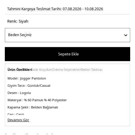
Tahmini Kargoya Teslimat Tarihi:
07.08.2026 - 10.08.2026
Renk:
si̇yah
Sepete Ekle
Ürün Özellikleri
İade Koşulları
Ödeme Seçenekleri
Beden Tablosu
Model :
Jogger Pantolon
Giyim Tarzı :
Günlük/Casual
Desen :
Logolu
Materyal :
% 60 Pamuk % 40 Polyester
Kapama Şekli :
Belden Bağlamalı
Cep :
Cepli
Devamını Gör
Kalıp Bilgisi :
Regular Fit
Bel :
Normal Bel