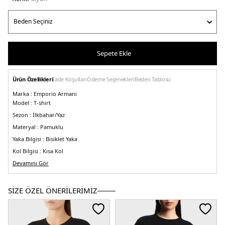
Sepete Ekle
Ürün Özellikleri
İade Koşulları
Ödeme Seçenekleri
Beden Tablosu
Marka :
Emporio Armani
Model :
T-shirt
Sezon :
İlkbahar/Yaz
Materyal :
Pamuklu
Yaka Bilgisi :
Bisiklet Yaka
Kol Bilgisi :
Kısa Kol
Kalıp Bilgisi :
Devamını Gör
Relaxed Fit
Manken Ölçüsü :
Kilo : 52 kg / Boy : 1.79 cm / Göğüs : 81 cm / Bel : 60 cm /
Basen : 90 cm / Beden : M
SİZE ÖZEL ÖNERİLERİMİZ
Üretim Yeri :
Portekiz
5DY23R2T8F2JQ4Z0999.07