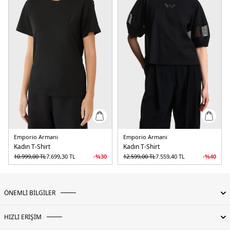
Kadın
Erkek
Çocuk
Emporio Armani
Emporio Armani
Kadın T-Shirt
Kadın T-Shirt
10.999,00
TL
7.699,30
TL
-%
30
12.599,00
TL
7.559,40
TL
-%
40
ÖNEMLİ BİLGİLER
HIZLI ERİŞİM