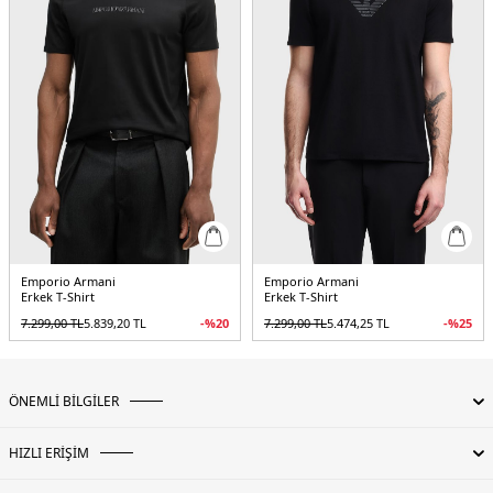
Emporio Armani
Emporio Armani
Erkek T-Shirt
Erkek T-Shirt
7.299,00
TL
5.839,20
TL
-%
20
7.299,00
TL
5.474,25
TL
-%
25
ÖNEMLİ BİLGİLER
HIZLI ERİŞİM