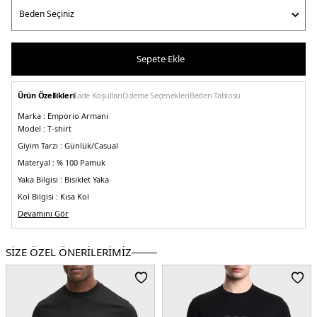
Sepete Ekle
Ürün Özellikleri
İade Koşulları
Ödeme Seçenekleri
Beden Tablosu
Marka :
Emporio Armani
Model :
T-shirt
Giyim Tarzı :
Günlük/Casual
Materyal :
% 100 Pamuk
Yaka Bilgisi :
Bisiklet Yaka
Kol Bilgisi :
Kısa Kol
Kalıp Bilgisi :
Devamını Gör
Slim Fit
Manken Ölçüsü :
Kilo : 86 kg / Boy : 1.89 cm / Göğüs : 101 cm / Bel : 83 cm /
Basen : 102 cm / Beden : L
SİZE ÖZEL ÖNERİLERİMİZ
Üretim Yeri :
Türkiye
5DY12118183R46300020.07