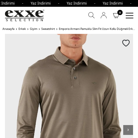
 İndirimi - Yaz İndirimi - Yaz İndirimi - Yaz İndirimi - 
0
Anasayfa
Erkek
Giyim
Sweatshirt
Emporio Armani Pamuklu Slim Fit Uzun Kollu Düğmeli Erkek Polo Yaka Sweat