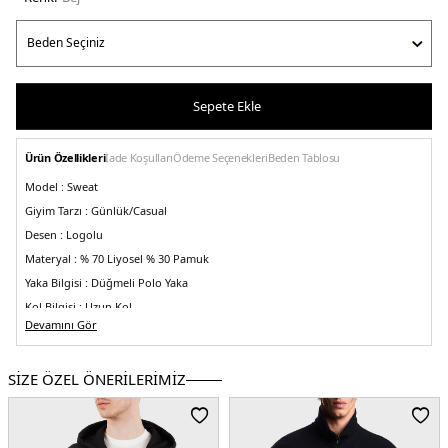
Sepete Ekle
Ürün Özellikleri
İade Koşulları
Ödeme Seçenekleri
Beden Tablosu
Model :
Sweat
Giyim Tarzı :
Günlük/Casual
Desen :
Logolu
Materyal :
% 70 Liyosel % 30 Pamuk
Yaka Bilgisi :
Düğmeli Polo Yaka
Kol Bilgisi :
Uzun Kol
Devamını Gör
Kalıp Bilgisi :
Slim Fit
Manken Ölçüsü :
Boy : 1.88 cm / Göğüs : 100 cm / Bel : 81 cm / Basen : 101 cm
/ Beden : M
SİZE ÖZEL ÖNERİLERİMİZ
Üretim Yeri :
Vietnam
5DK18N1F971JUVZU6189.17