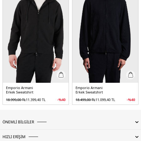
Emporio Armani
Emporio Armani
Erkek Sweatshirt
Erkek Sweatshirt
18.999,00
TL
11.399,40
TL
-%
40
18.499,00
TL
11.099,40
TL
-%
40
ÖNEMLİ BİLGİLER
HIZLI ERİŞİM