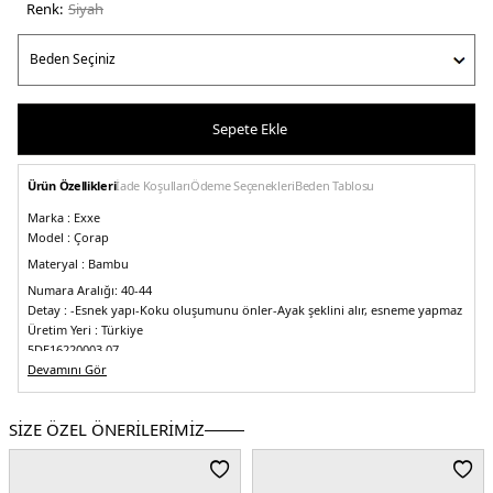
Renk:
si̇yah
Sepete Ekle
Ürün Özellikleri
İade Koşulları
Ödeme Seçenekleri
Beden Tablosu
Marka :
Exxe
Model :
Çorap
Materyal :
Bambu
Numara Aralığı:
40-44
Detay :
-Esnek yapı
-Koku oluşumunu önler
-Ayak şeklini alır, esneme yapmaz
Üretim Yeri :
Türkiye
5DE16220003.07
Devamını Gör
SİZE ÖZEL ÖNERİLERİMİZ