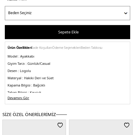
Sepete Ekle
Ürün Özellikleri
İade Koşulları
Ödeme Seçenekleri
Beden Tablosu
Model :
Ayakkabı
Giyim Tarzı :
Günlük/Casual
Desen :
Logolu
Materyal :
Hakiki Deri ve Süet
Kapama Bilgisi :
Bağcıklı
Taban Bilgisi :
Kauçuk
Devamını Gör
Detay:
-Vintage kaplama
-El yapımı
-Eskitme görünümlü
Üretim Yeri :
İtalya
5DE1GMF00672F00614435894.65
SİZE ÖZEL ÖNERİLERİMİZ