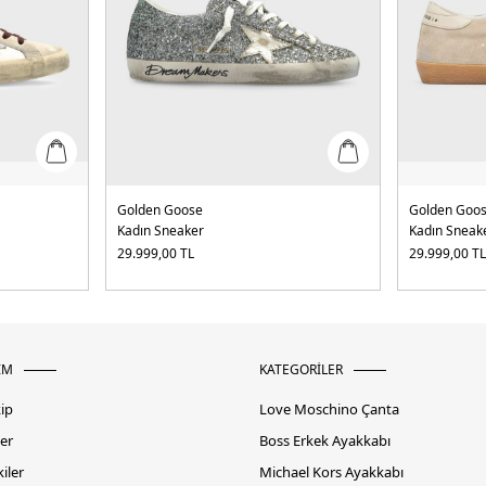
Golden Goose
Golden Goo
Kadın Sneaker
Kadın Sneak
29.999,00
TL
29.999,00
T
İM
KATEGORİLER
kip
Love Moschino Çanta
er
Boss Erkek Ayakkabı
iler
Michael Kors Ayakkabı