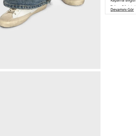
Kapama Bilgisi
Taban Bilgisi :
Devamını Gör
Taban Kalınlığı 
Üretim Yeri :
İt
5DE2GWF0010