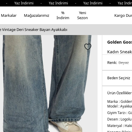
- Yaz İndirimi - Yaz İndirimi - Yaz İndirimi - Yaz İndiri
%
Yeni
Markalar
Mağazalarımız
Kargo Du
İndirim
Sezon
 Vintage Deri Sneaker Bayan Ayakkabı
Golden Goo
Kadın Sneak
Renk:
beyaz
Ürün Özellikler
Marka :
Golde
Model :
Ayakka
Giyim Tarzı :
Gü
Desen :
Logolu
Materyal :
Haki