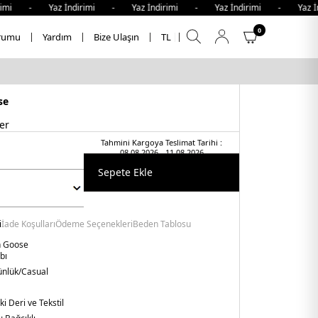
mi - Yaz İndirimi - Yaz İndirimi - Yaz İndirimi - Yaz İnd
0
rumu
Yardım
Bize Ulaşın
TL
se
er
Tahmini Kargoya Teslimat Tarihi :
08.08.2026 - 11.08.2026
Sepete Ekle
i
İade Koşulları
Ödeme Seçenekleri
Beden Tablosu
n Goose
bı
nlük/Casual
ki Deri ve Tekstil