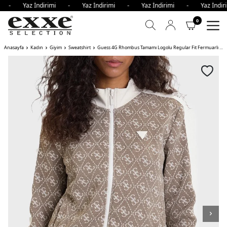
mi - Yaz İndirimi - Yaz İndirimi - Yaz İndirimi - Yaz İnd
0
Anasayfa
Kadın
Giyim
Sweatshirt
Guess 4G Rhombus Tamamı Logolu Regular Fit Fermuarlı Bayan Sweat FNGY