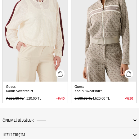
Yaş Grubu:
Yetişkin
Menşei:
Çin
5DK2V5BQ16K1990FNGY.03
Guess
Guess
Kadın Sweatshirt
Kadın Sweatshirt
7.200,00
TL
4.320,00
TL
-%
40
6.600,00
TL
4.620,00
TL
-%
30
ÖNEMLİ BİLGİLER
HIZLI ERİŞİM