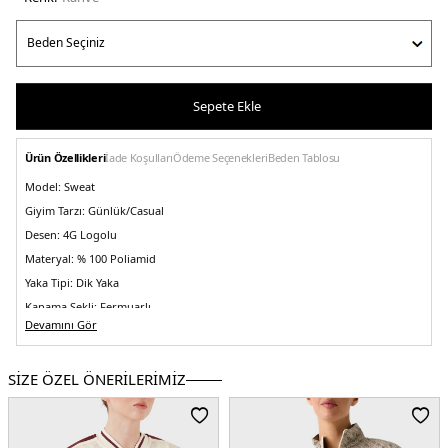
Sepete Ekle
Ürün Özellikleri
İade Koşulları
Ödeme Seçenekleri
Beden Tablosu
Model:
Sweat
Giyim Tarzı:
Günlük/Casual
Desen:
4G Logolu
Materyal:
% 100 Poliamid
Yaka Tipi:
Dik Yaka
Kapama Şekli:
Fermuarlı
Devamını Gör
Kol Tipi:
Uzun Kol
Cep:
Cepli
SİZE ÖZEL ÖNERİLERİMİZ
Kumaş Tipi:
Belirtilmemiş
Boy:
Standart
Kalıp Bilgisi:
Regular Fit