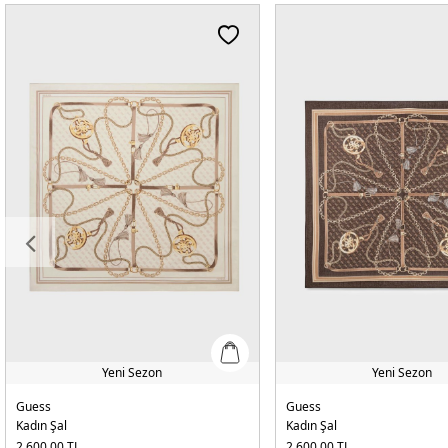
Yeni Sezon
Yeni Sezon
Guess
Guess
Kadın Şal
Kadın Şal
2.600,00
TL
2.600,00
TL