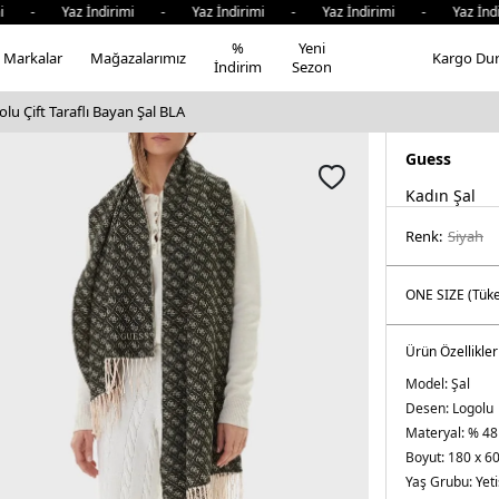
i - Yaz İndirimi - Yaz İndirimi - Yaz İndirimi - Yaz İndir
%
Yeni
Markalar
Mağazalarımız
Kargo Du
İndirim
Sezon
lu Çift Taraflı Bayan Şal BLA
Guess
Kadın Şal
Renk:
si̇yah
Ürün Özellikler
Model:
Şal
Desen:
Logolu
Materyal:
% 48
Boyut:
180 x 6
Yaş Grubu:
Yeti