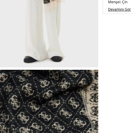
Menşei:
Çin
Detaylar:
Kısa 
Devamını Gör
5DK2AW5423P