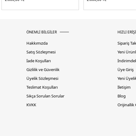
ÖNEMLİ BİLGİLER
HIZLI ERİŞ
Hakkımızda
Sipariş Ta
Satış Sözleşmesi
Yeni Ürünl
İade Koşulları
İndirimdek
Gizlilik ve Güvenlik
Üye Giriş
Üyelik Sözleşmesi
Yeni Üyeli
Teslimat Koşulları
İletişim
Sıkça Sorulan Sorular
Blog
KVKK
Orijinallik