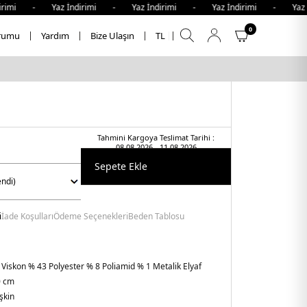
imi - Yaz İndirimi - Yaz İndirimi - Yaz İndirimi - Yaz İn
0
rumu
Yardım
Bize Ulaşın
TL
Tahmini Kargoya Teslimat Tarihi :
08.08.2026 - 11.08.2026
Sepete Ekle
i
İade Koşulları
Ödeme Seçenekleri
Beden Tablosu
 Viskon % 43 Polyester % 8 Poliamid % 1 Metalik Elyaf
0 cm
şkin