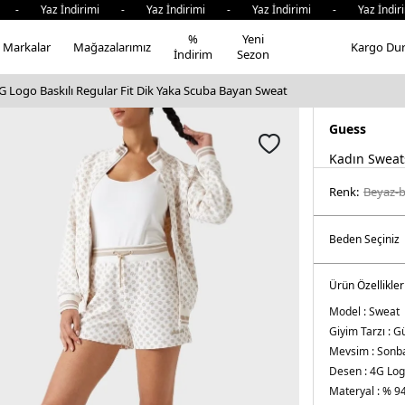
Yaz İndirimi - Yaz İndirimi - Yaz İndirimi - Yaz İndirimi
%
Yeni
Markalar
Mağazalarımız
Kargo Du
İndirim
Sezon
G Logo Baskılı Regular Fit Dik Yaka Scuba Bayan Sweat
Guess
Kadın Sweat
Renk:
beyaz-
Ürün Özellikler
Model :
Sweat
Giyim Tarzı :
Gü
Mevsim :
Sonba
Desen :
4G Log
Materyal :
% 94