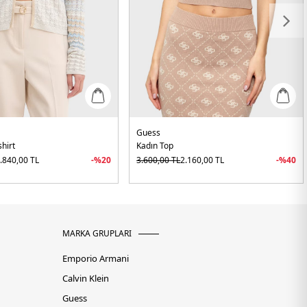
Guess
hirt
Kadın Top
.840,00
TL
-%
20
3.600,00
TL
2.160,00
TL
-%
40
MARKA GRUPLARI
Emporio Armani
Calvin Klein
Guess