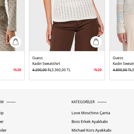
Guess
Guess
Kadın Sweatshirt
Kadın Sweats
-%
30
4.200,00
TL
3.360,00
TL
-%
20
4.800,00
TL
3
İM
KATEGORİLER
kip
Love Moschino Çanta
er
Boss Erkek Ayakkabı
iler
Michael Kors Ayakkabı