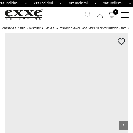
az İndirimi - Yaz İndirimi - Yaz İndirimi - Yaz İndirimi 
0
Anasayfa
Kadın
Aksesuar
Çanta
Guess Aldina Jakarlı Logo Baskılı Zincir Askılı Bayan Çanta BLA