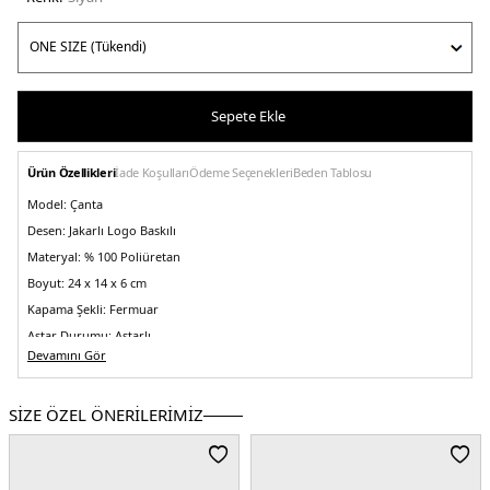
Sepete Ekle
Ürün Özellikleri
İade Koşulları
Ödeme Seçenekleri
Beden Tablosu
Model:
Çanta
Desen:
Jakarlı Logo Baskılı
Materyal:
% 100 Poliüretan
Boyut:
24 x 14 x 6 cm
Kapama Şekli:
Fermuar
Astar Durumu:
Astarlı
Devamını Gör
Askı Türü:
Zincir Askılı
Menşei:
Vietnam
SİZE ÖZEL ÖNERİLERİMİZ
Detaylar:
- Logolu çıkarılabilir cahrm- Baklava desenli kapitone detaylı
5DE2HWGG9663170BLA.07