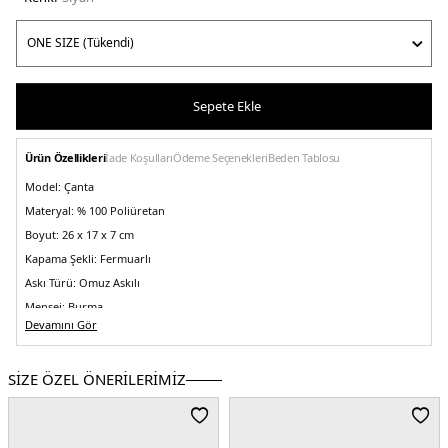
Sepete Ekle
Ürün Özellikleri
İade Koşulları
Ödeme Seçenekleri
Beden Tablosu
Model:
Çanta
Materyal:
% 100 Poliüretan
Boyut:
26 x 17 x 7 cm
Kapama Şekli:
Fermuarlı
Askı Türü:
Omuz Askılı
Menşei:
Burma
5DE2HWTV9496170BLO.07
Devamını Gör
SİZE ÖZEL ÖNERİLERİMİZ