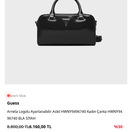
Sınırlı Stok
Guess
Arnela Logolu Ayarlanabilir Askıl HWNY9496740 Kadın Çanta HWNY94
96740 BLA SİYAH
8.800,00
TL
6.160,00
TL
%
30