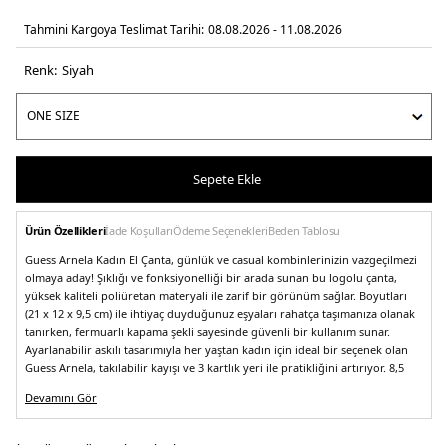
Tahmini Kargoya Teslimat Tarihi:
08.08.2026 - 11.08.2026
Renk:
si̇yah
Sepete Ekle
Ürün Özellikleri
İade Koşulları
Ödeme Seçenekleri
Beden Tablosu
Guess Arnela Kadın El Çanta, günlük ve casual kombinlerinizin vazgeçilmezi
olmaya aday! Şıklığı ve fonksiyonelliği bir arada sunan bu logolu çanta,
yüksek kaliteli poliüretan materyali ile zarif bir görünüm sağlar. Boyutları
(21 x 12 x 9,5 cm) ile ihtiyaç duyduğunuz eşyaları rahatça taşımanıza olanak
tanırken, fermuarlı kapama şekli sayesinde güvenli bir kullanım sunar.
Ayarlanabilir askılı tasarımıyla her yaştan kadın için ideal bir seçenek olan
Guess Arnela, takılabilir kayışı ve 3 kartlık yeri ile pratikliğini artırıyor. 8,5
cm’lik sap yüksekliği ve maksimum 127 cm kayış uzunluğu ile günlük
Devamını Gör
yaşamınıza konfor katarken, stilinizi de ön plana çıkaracak! Bu çantayı
yanınıza alarak, her anılımda şıklığı ve rahatlığı bir arada yaşayabilirsiniz.
Model:
Çanta