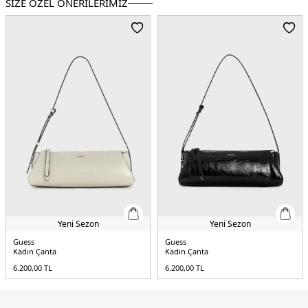
SİZE ÖZEL ÖNERİLERİMİZ
Desen:
Logolu
Ortam:
Günlük/Casual
Materyal:
Poliüretan
Boyut:
21 x 12 x 9,5 cm
Kapama Şekli:
Fermuarlı
Yaş Grubu:
Yetişkin
Askı Türü:
Ayarlanabilir Askılı
Menşei:
Burma
Detaylar:
- Takılabilir kayış, 3 kartlık yer- Sap yüksekliği 8,5 cm- Maksimum
kayış uzunluğu 127 cm
5DY2HWNY9496740BLA.07
Yeni Sezon
Yeni Sezon
Guess
Guess
Kadın Çanta
Kadın Çanta
6.200,00
TL
6.200,00
TL