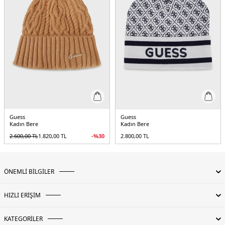
Guess
Guess
Kadın Bere
Kadın Bere
2.600,00
TL
1.820,00
TL
-%
30
2.800,00
TL
ÖNEMLİ BİLGİLER
HIZLI ERİŞİM
KATEGORİLER