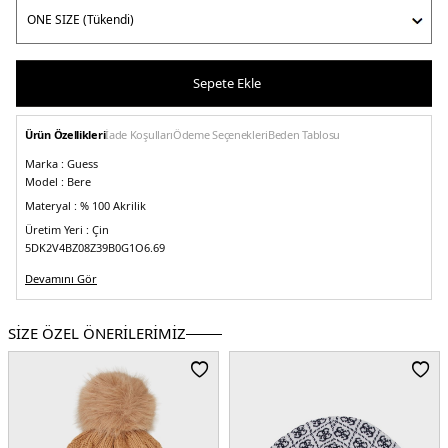
Sepete Ekle
Ürün Özellikleri
İade Koşulları
Ödeme Seçenekleri
Beden Tablosu
Marka :
Guess
Model :
Bere
Materyal :
% 100 Akrilik
Üretim Yeri :
Çin
5DK2V4BZ08Z39B0G1O6.69
Devamını Gör
SİZE ÖZEL ÖNERİLERİMİZ