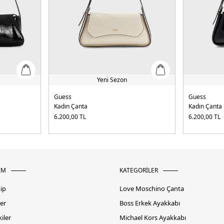
Yeni Sezon
Guess
Guess
Kadın Çanta
Kadın Çanta
6.200,00
TL
6.200,00
TL
İM
KATEGORİLER
kip
Love Moschino Çanta
er
Boss Erkek Ayakkabı
iler
Michael Kors Ayakkabı