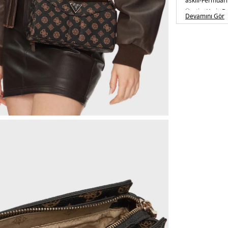
askılı
-Fermuarlı
Üretim Yeri :
B
Devamını Gör
5DE2HWPM952