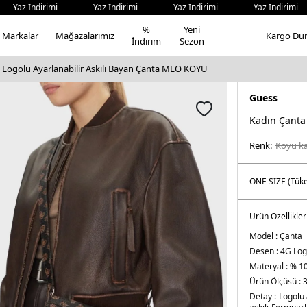
az İndirimi - Yaz İndirimi - Yaz İndirimi - Yaz İndirimi -
%
Yeni
Markalar
Mağazalarımız
Kargo Du
İndirim
Sezon
 Logolu Ayarlanabilir Askılı Bayan Çanta MLO KOYU
Guess
Kadın Çanta
Renk:
koyu k
Ürün Özellikler
Model :
Çanta
Desen :
4G Log
Materyal :
% 10
Ürün Ölçüsü :
3
Detay :
-Logolu 