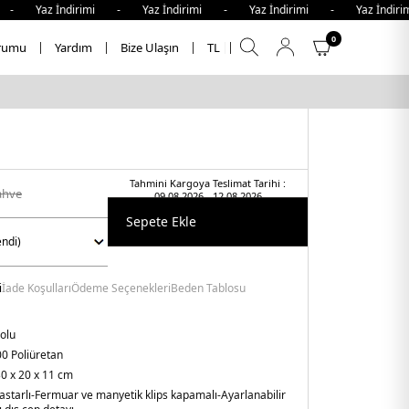
 Yaz İndirimi - Yaz İndirimi - Yaz İndirimi - Yaz İndirim
0
rumu
Yardım
Bize Ulaşın
TL
Tahmini Kargoya Teslimat Tarihi :
ahve
09.08.2026 - 12.08.2026
Sepete Ekle
i
İade Koşulları
Ödeme Seçenekleri
Beden Tablosu
olu
0 Poliüretan
0 x 20 x 11 cm
astarlı
-Fermuar ve manyetik klips kapamalı
-Ayarlanabilir