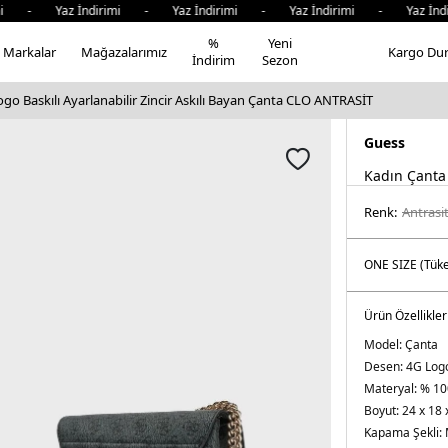
mi - Yaz İndirimi - Yaz İndirimi - Yaz İndirimi - Yaz İndi
%
Yeni
Markalar
Mağazalarımız
Kargo Du
İndirim
Sezon
go Baskılı Ayarlanabilir Zincir Askılı Bayan Çanta CLO ANTRASİT
Guess
Kadın Çanta
Renk:
antrasi̇
Ürün Özellikler
Model:
Çanta
Desen:
4G Logo
Materyal:
% 10
Boyut:
24 x 18 
Kapama Şekli: