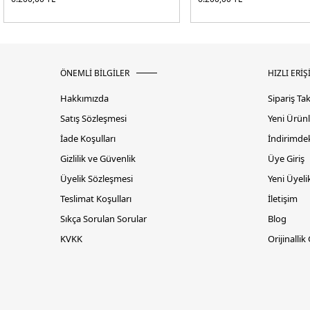
ÖNEMLİ BİLGİLER
HIZLI ERİŞ
Hakkımızda
Sipariş Ta
Satış Sözleşmesi
Yeni Ürünl
İade Koşulları
İndirimdek
Gizlilik ve Güvenlik
Üye Giriş
Üyelik Sözleşmesi
Yeni Üyeli
Teslimat Koşulları
İletişim
Sıkça Sorulan Sorular
Blog
KVKK
Orijinallik