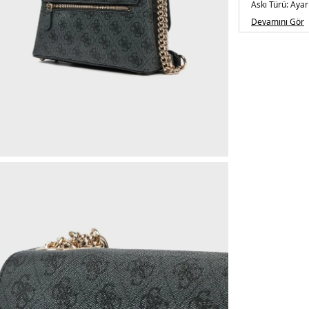
Askı Türü:
Ayarl
Menşei:
Burm
Devamını Gör
Detaylar:
Fermu
5DE2HWESG95