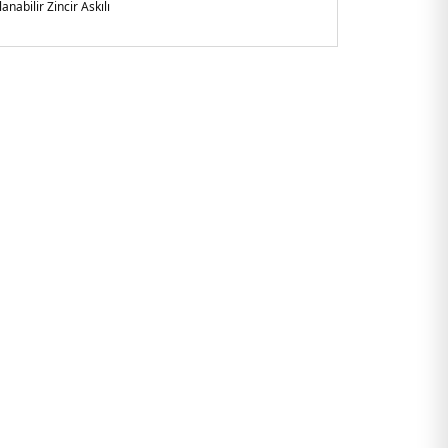
anabilir Zincir Askılı
a
arlı arka cep
1020CLO.135