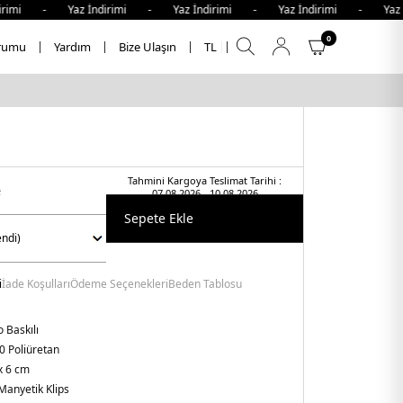
rimi - Yaz İndirimi - Yaz İndirimi - Yaz İndirimi - Yaz İ
0
rumu
Yardım
Bize Ulaşın
TL
Tahmini Kargoya Teslimat Tarihi :
t
07.08.2026 - 10.08.2026
Sepete Ekle
i
İade Koşulları
Ödeme Seçenekleri
Beden Tablosu
 Baskılı
0 Poliüretan
x 6 cm
Manyetik Klips