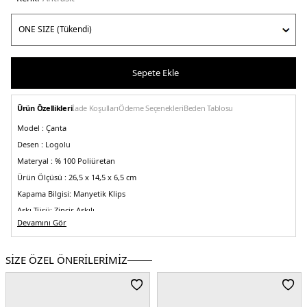
Sepete Ekle
Ürün Özellikleri
İade Koşulları
Ödeme Seçenekleri
Beden Tablosu
Model :
Çanta
Desen :
Logolu
Materyal :
% 100 Poliüretan
Ürün Ölçüsü :
26,5 x 14,5 x 6,5 cm
Kapama Bilgisi:
Manyetik Klips
Askı Türü:
Zincir Askılı
Devamını Gör
Menşei :
Vietnam
5DE2HWSO7838210CLO.135
SİZE ÖZEL ÖNERİLERİMİZ