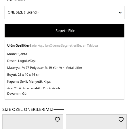
Sepete Ekle
Ürün Özellikleri
İade Koşulları
Ödeme Seçenekleri
Beden Tablosu
Model:
Çanta
Desen:
Logolu/Taşlı
Materyal:
% 77 Polyester % 19 Yün % 4 Metal Lifler
Boyut:
21 x 10 x 16 cm
Kapama Şekli:
Manyetik Klips
Askı Türü:
Ayarlanabilir Zincir Askılı
Devamını Gör
Menşei:
Burma
Detaylar:
- Önde taşlı çiçek aksesuarları -Tweed dış kaplama detayı - Askı
uzunluğu yaklaşık 110-130 cm
SİZE ÖZEL ÖNERİLERİMİZ
5DE2HWAT8679210IVO.69