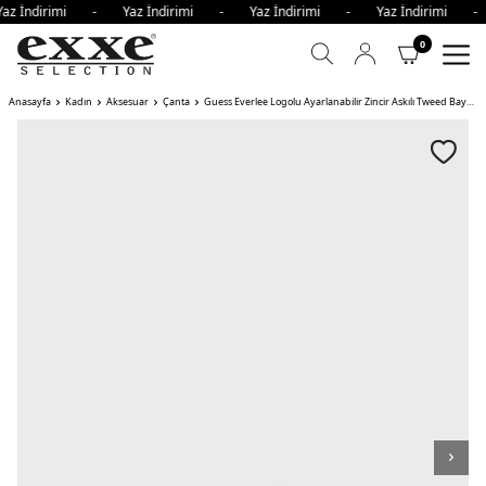
az İndirimi - Yaz İndirimi - Yaz İndirimi - Yaz İndirimi 
0
Anasayfa
Kadın
Aksesuar
Çanta
Guess Everlee Logolu Ayarlanabilir Zincir Askılı Tweed Bayan Çanta IVO