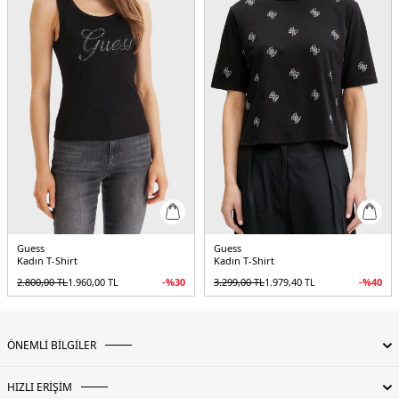
Guess
Guess
Kadın T-Shirt
Kadın T-Shirt
2.800,00
TL
1.960,00
TL
-%
30
3.299,00
TL
1.979,40
TL
-%
40
ÖNEMLİ BİLGİLER
HIZLI ERİŞİM