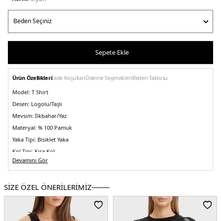
Sepete Ekle
Ürün Özellikleri
İade Koşulları
Ödeme Seçenekleri
Beden Tablosu
Model:
T Shirt
Desen:
Logolu/Taşlı
Mevsim:
İlkbahar/Yaz
Materyal:
% 100 Pamuk
Yaka Tipi:
Bisiklet Yaka
Kol Tipi:
Kısa Kol
Devamını Gör
Kalıp Bilgisi:
Regular Fit
Menşei:
Bangladeş
5DY2V5GI11I3Z14JBLK.07
SİZE ÖZEL ÖNERİLERİMİZ