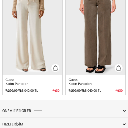
Guess
Guess
Kadın Pantolon
Kadın Pantolon
7.200,00
TL
5.040,00
TL
-%
30
7.200,00
TL
5.040,00
TL
-%
30
ÖNEMLİ BİLGİLER
HIZLI ERİŞİM