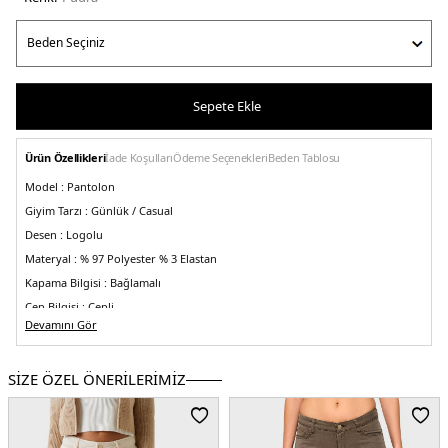
Sepete Ekle
Ürün Özellikleri
İade Koşulları
Ödeme Seçenekleri
Beden Tablosu
Model :
Pantolon
Giyim Tarzı :
Günlük / Casual
Desen :
Logolu
Materyal :
% 97 Polyester % 3 Elastan
Kapama Bilgisi :
Bağlamalı
Cep Bilgisi :
Cepli
Devamını Gör
Kalıp Bilgisi :
Regular Fit , Yüksek Bel , Bol Paça
Detay :
-Tamamı jakarlı 4G logolu, yanda kontrast renkli bant
-Belde lastikli
bant
-Palazzo model
SİZE ÖZEL ÖNERİLERİMİZ
Üretim Yeri :
Çin
5DY2V5RB03KCO90F6DK.182