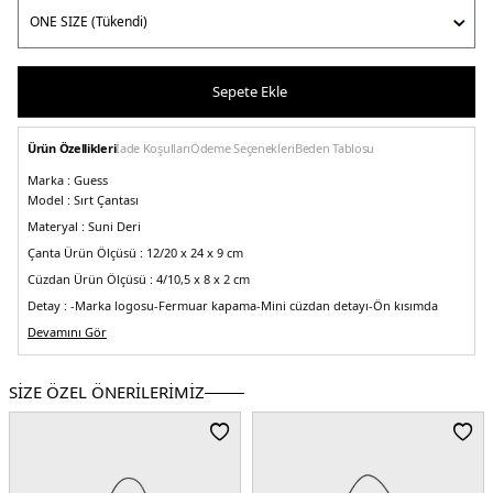
Sepete Ekle
Ürün Özellikleri
İade Koşulları
Ödeme Seçenekleri
Beden Tablosu
Marka :
Guess
Model :
Sırt Çantası
Materyal :
Suni Deri
Çanta Ürün Ölçüsü :
12/20 x 24 x 9 cm
Cüzdan Ürün Ölçüsü :
4/10,5 x 8 x 2 cm
Detay :
-Marka logosu
-Fermuar kapama
-Mini cüzdan detayı
-Ön kısımda
fermuarlı bölüm
-Sırt askıların uzunluğu yaklaşık olarak 85-90 cm
Devamını Gör
5DE2HWPP8686320CRU.17
SİZE ÖZEL ÖNERİLERİMİZ