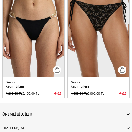
Guess
Guess
Kadın Bikini
Kadın Bikini
4.200,00
TL
3.150,00
TL
-%
25
4.000,00
TL
3.000,00
TL
-%
25
ÖNEMLİ BİLGİLER
HIZLI ERİŞİM