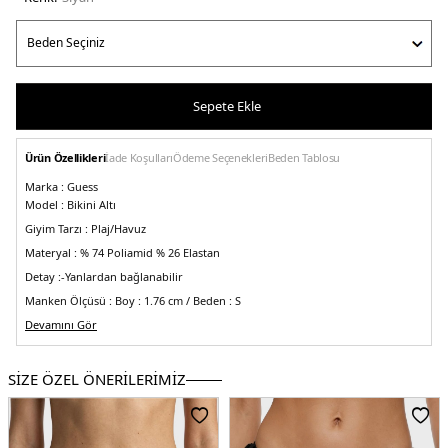
Sepete Ekle
Ürün Özellikleri
İade Koşulları
Ödeme Seçenekleri
Beden Tablosu
Marka :
Guess
Model :
Bikini Altı
Giyim Tarzı :
Plaj/Havuz
Materyal :
% 74 Poliamid % 26 Elastan
Detay :
-Yanlardan bağlanabilir
Manken Ölçüsü :
Boy : 1.76 cm / Beden : S
Üretim Yeri :
Tunus
Devamını Gör
5DY2E3GO06MC04QJBLK.07
SİZE ÖZEL ÖNERİLERİMİZ