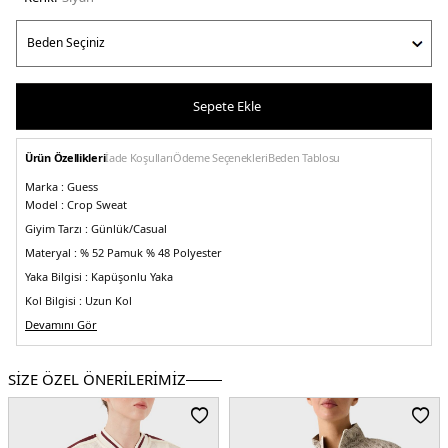
Sepete Ekle
Ürün Özellikleri
İade Koşulları
Ödeme Seçenekleri
Beden Tablosu
Marka :
Guess
Model :
Crop Sweat
Giyim Tarzı :
Günlük/Casual
Materyal :
% 52 Pamuk % 48 Polyester
Yaka Bilgisi :
Kapüşonlu Yaka
Kol Bilgisi :
Uzun Kol
Kapama Bilgisi :
Devamını Gör
Fermuarlı
Cep Bilgisi :
Cepli
Kalıp Bilgisi :
Regular Fit
SİZE ÖZEL ÖNERİLERİMİZ
Detay :
-Scuba kumaş
-S beden için kol boyu 60 cm
-S beden için toplam boy
46 cm
Üretim Yeri :
Çin