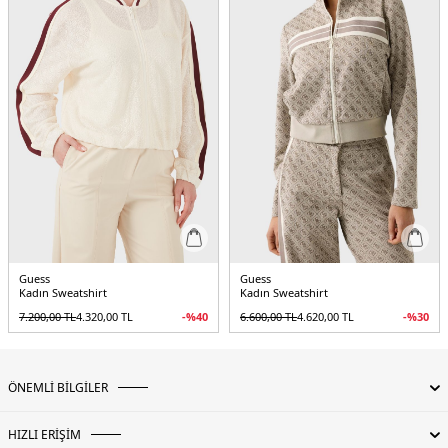
5DY2V4GQ15FL04PJBLK.07
Guess
Guess
Kadın Sweatshirt
Kadın Sweatshirt
7.200,00
TL
4.320,00
TL
-%
40
6.600,00
TL
4.620,00
TL
-%
30
ÖNEMLİ BİLGİLER
HIZLI ERİŞİM