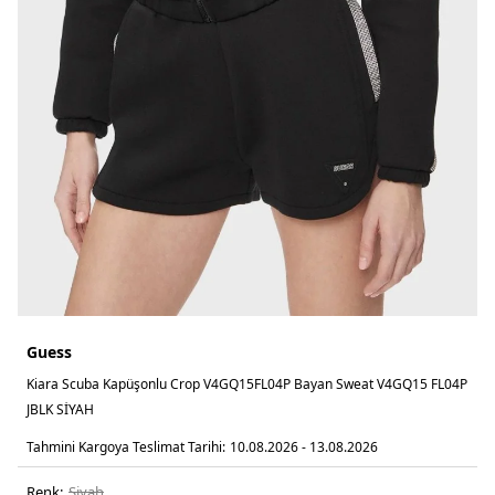
Guess
Kiara Scuba Kapüşonlu Crop V4GQ15FL04P Bayan Sweat V4GQ15 FL04P
JBLK SİYAH
Tahmini Kargoya Teslimat Tarihi:
10.08.2026 - 13.08.2026
Renk:
si̇yah