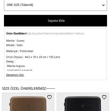
Sepete Ekle
Ürün Özellikleri
İade Koşulları
Ödeme Seçenekleri
Beden Tablosu
Marka :
Guess
Model :
Valiz
Materyal :
Poliüretan
Ürün Ölçüsü :
44,5 x 70 x 33 cm / 103 Litre
Detay :
-Marka logosu
-Uzatılabilir tutamak
Devamını Gör
-Büyük Boy
Üretim Yeri :
Çin
5DE2TWP86869480BWL.07
SİZE ÖZEL ÖNERİLERİMİZ