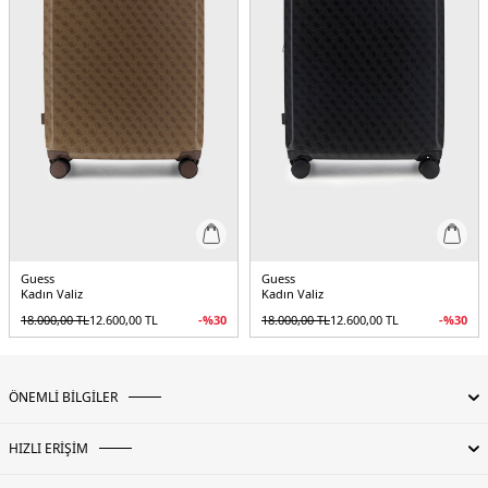
Guess
Guess
Kadın Valiz
Kadın Valiz
18.000,00
TL
12.600,00
TL
-%
30
18.000,00
TL
12.600,00
TL
-%
30
ÖNEMLİ BİLGİLER
HIZLI ERİŞİM