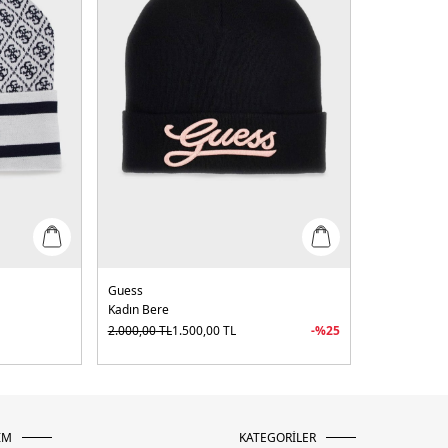
Guess
Kadın Bere
2.000,00
TL
1.500,00
TL
-%
25
İM
KATEGORİLER