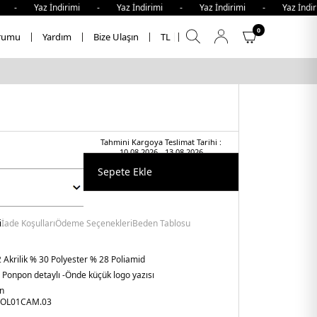
i - Yaz İndirimi - Yaz İndirimi - Yaz İndirimi - Yaz İndi
0
rumu
Yardım
Bize Ulaşın
TL
Tahmini Kargoya Teslimat Tarihi :
10.08.2026 - 13.08.2026
Sepete Ekle
i
İade Koşulları
Ödeme Seçenekleri
Beden Tablosu
 Akrilik % 30 Polyester % 28 Poliamid
e Ponpon detaylı
-Önde küçük logo yazısı
n
OL01CAM.03