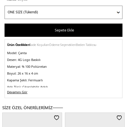
Sepete Ekle
Ürün Özellikleri
İade Koşulları
Ödeme Seçenekleri
Beden Tablosu
Model:
Çanta
Desen:
4G Logo Baskılı
Materyal:
% 100 Poliüretan
Boyut:
26 x 16 x 4 cm
Kapama Şekli:
Fermuarlı
Askı Türü:
Çıkarılabilir Askılı
Devamını Gör
Menşei:
Kamboçya
Detaylar:
Fermuarlı arka cep -Çıkarılabilen zincirli askı uzunluğu yaklaşık 35
cm
SİZE ÖZEL ÖNERİLERİMİZ
5DE2HWOS9639180BNN.25