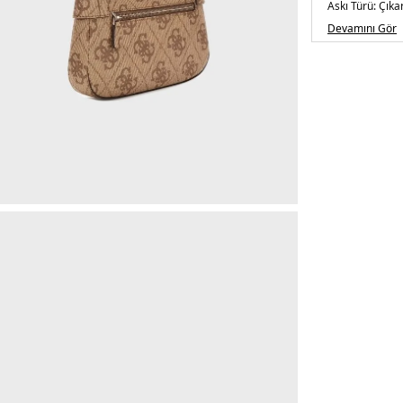
Askı Türü:
Çıkar
Menşei:
Kambo
Devamını Gör
Detaylar:
Fermu
cm
5DE2HWOS963