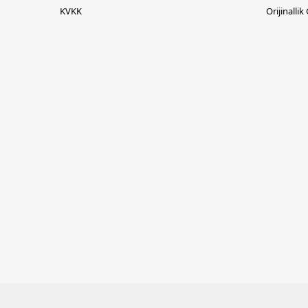
KVKK
Orijinallik