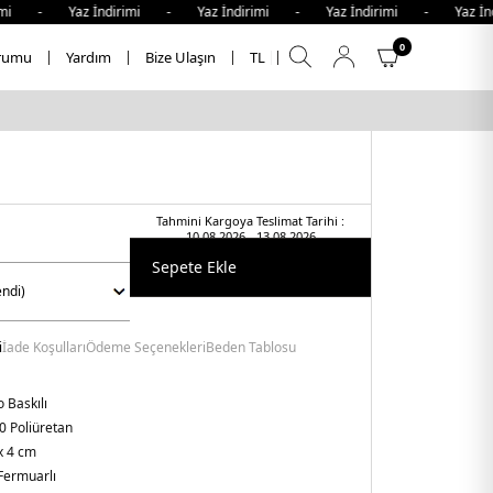
mi - Yaz İndirimi - Yaz İndirimi - Yaz İndirimi - Yaz İndi
0
rumu
Yardım
Bize Ulaşın
TL
Tahmini Kargoya Teslimat Tarihi :
10.08.2026 - 13.08.2026
Sepete Ekle
i
İade Koşulları
Ödeme Seçenekleri
Beden Tablosu
 Baskılı
0 Poliüretan
x 4 cm
Fermuarlı