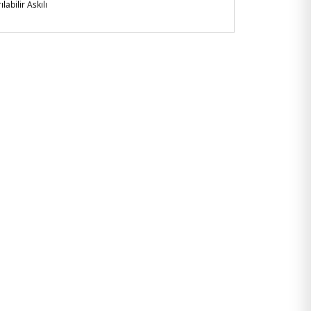
ılabilir Askılı
çya
arlı arka cep -Çıkarılabilen zincirli askı uzunluğu yaklaşık 35
9180LTL.03