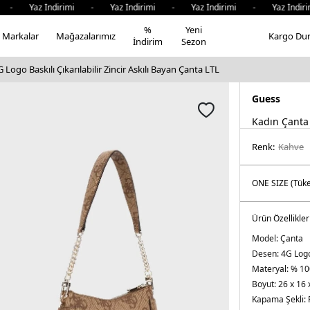
- Yaz İndirimi - Yaz İndirimi - Yaz İndirimi - Yaz İndiri
%
Yeni
Markalar
Mağazalarımız
Kargo Du
İndirim
Sezon
 Logo Baskılı Çıkarılabilir Zincir Askılı Bayan Çanta LTL
Guess
Kadın Çanta
Renk:
kahve
Ürün Özellikler
Model:
Çanta
Desen:
4G Logo
Materyal:
% 10
Boyut:
26 x 16 
Kapama Şekli: