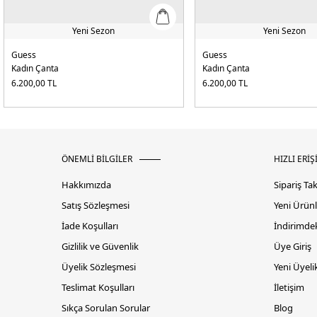
Yeni Sezon
Yeni Sezon
Guess
Guess
Kadın Çanta
Kadın Çanta
6.200,00
TL
6.200,00
TL
ÖNEMLİ BİLGİLER
HIZLI ERİŞ
Hakkımızda
Sipariş Ta
Satış Sözleşmesi
Yeni Ürünl
İade Koşulları
İndirimdek
Gizlilik ve Güvenlik
Üye Giriş
Üyelik Sözleşmesi
Yeni Üyeli
Teslimat Koşulları
İletişim
Sıkça Sorulan Sorular
Blog