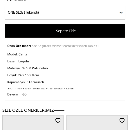
Sepete Ekle
Ürün Özellikleri
İade Koşulları
Ödeme Seçenekleri
Beden Tablosu
Model:
Çanta
Desen:
Logolu
Materyal:
% 100 Poliüretan
Boyut:
24 x 16 x 8 cm
Kapama Şekli:
Fermuarlı
Askı Türü:
Çıkarılabilir ve Ayarlanabilir Askılı
Devamını Gör
Menşei:
Çin
Detaylar:
Dikiş detaylı -Arkada fermuarlı cep -Logo desenli özel tasarım iç
astar
SİZE ÖZEL ÖNERİLERİMİZ
5DE2HWBG9637170OFF.69