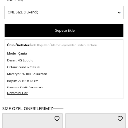
Sepete Ekle
Ürün Özellikleri
İade Koşulları
Ödeme Seçenekleri
Beden Tablosu
Model:
Çanta
Desen:
4G Logolu
Ortam:
Günlük/Casual
Materyal:
% 100 Poliüretan
Boyut:
29 x 6 x 18 cm
Kapama Şekli:
Fermuarlı
Devamını Gör
Cep Tipi:
Arkada Fermuarlı Cep
Astar Durumu:
Evet
SİZE ÖZEL ÖNERİLERİMİZ
Yaş Grubu:
Yetişkin
Askı Türü:
Çıkarılabilir ve Ayarlanabilir Askılı
Menşei:
Kolombiya