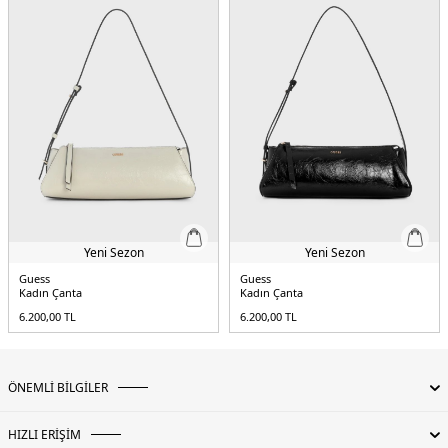
Detaylar:
- Çıkarılabilir logolu charm detayı
5DE2HWBG9672180DKO.17
Yeni Sezon
Yeni Sezon
Guess
Guess
Kadın Çanta
Kadın Çanta
6.200,00
TL
6.200,00
TL
ÖNEMLİ BİLGİLER
HIZLI ERİŞİM