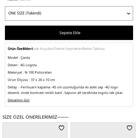
Sepete Ekle
Ürün Özellikleri
İade Koşulları
Ödeme Seçenekleri
Beden Tablosu
Model :
Çanta
Desen :
4G Logolu
Materyal :
% 100 Poliüretan
Ürün Ölçüsü :
37 x 26 x 10 cm
Detay :
-Fermuarlı kapama
-45 cm uzunluğunda iki adet sap
-4G logo
desenli, önde kontrast renkli bant
-Sapının alt tarafında logolu tak çıkar
charm
Devamını Gör
Üretim Yeri :
Kamboçya
5DE2HWOS9672250LTL.03
SİZE ÖZEL ÖNERİLERİMİZ