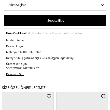
Sepete Ekle
Ürün Özellikleri
İade Koşulları
Ödeme Seçenekleri
Beden Tablosu
Model :
Kemer
Desen :
Logolu
Materyal :
% 100 Poliüretan
Detay :
-5 Kuş gözü
-Genişlik 2,5 cm
-Üçgen logo detayı
Üretim Yeri :
Çin
5DE2BW9071P4125BLA.07
Devamını Gör
SİZE ÖZEL ÖNERİLERİMİZ