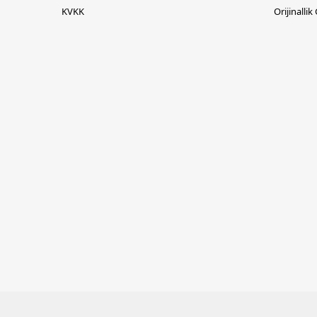
KVKK
Orijinallik