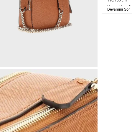
110/130 cm
Üretim Yeri :
B
Devamını Gör
5DE2HWZG967