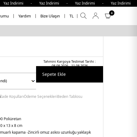
 İndirimi - Yaz İndirimi - Yaz İndirimi - Yaz İndirimi - 
0
rumu
Yardım
Bize Ulaşın
TL
Tahmini Kargoya Teslimat Tarihi :
08.08.2026 - 11.08.2026
Sepete Ekle
i
İade Koşulları
Ödeme Seçenekleri
Beden Tablosu
0 Poliüretan
0 x 13 x 8 cm
ermuarlı kapama
-Zincirli omuz askısı uzunluğu yaklaşık