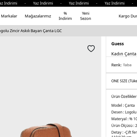
ndirimi - Yaz İndirimi - Yaz İndirimi - Yaz İndirimi - Yaz
%
Yeni
Markalar
Mağazalarımız
Kargo Du
İndirim
Sezon
golu Zincir Askılı Bayan Çanta LGC
Guess
Kadın Çanta
Renk:
taba
Ürün Özellikler
Model :
Çanta
Desen :
Logolu
Materyal :
% 10
Ürün Ölçüsü :
2
Detay :
-Çift f