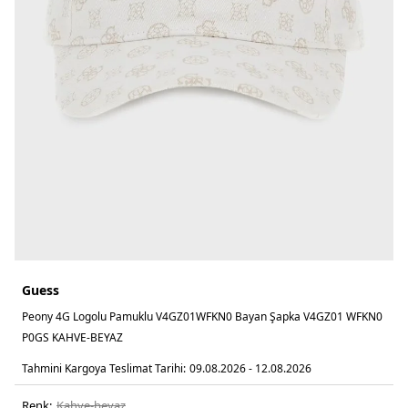
Guess
Peony 4G Logolu Pamuklu V4GZ01WFKN0 Bayan Şapka V4GZ01 WFKN0
P0GS KAHVE-BEYAZ
Tahmini Kargoya Teslimat Tarihi:
09.08.2026 - 12.08.2026
Renk:
kahve-beyaz