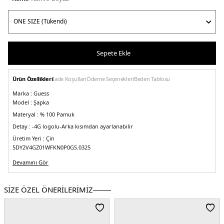
Sepete Ekle
Ürün Özellikleri
İade Koşulları
Ödeme Seçenekleri
Beden Tablosu
Marka :
Guess
Model :
Şapka
Materyal :
% 100 Pamuk
Detay :
-4G logolu
-Arka kısımdan ayarlanabilir
Üretim Yeri :
Çin
5DY2V4GZ01WFKN0P0GS.0325
Devamını Gör
SİZE ÖZEL ÖNERİLERİMİZ