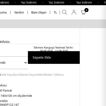
irimi - Yaz İndirimi - Yaz İndirimi - Yaz İndirimi - Yaz İ
0
rumu
Yardım
Bize Ulaşın
TL
avlusu
Tahmini Kargoya Teslimat Tarihi :
09.08.2026 - 12.08.2026
Sepete Ekle
i
İade Koşulları
Ödeme Seçenekleri
Beden Tablosu
vlusu
00 Pamuk
-180x100 cm ölçülerinde
rtekiz
BN40P122.147