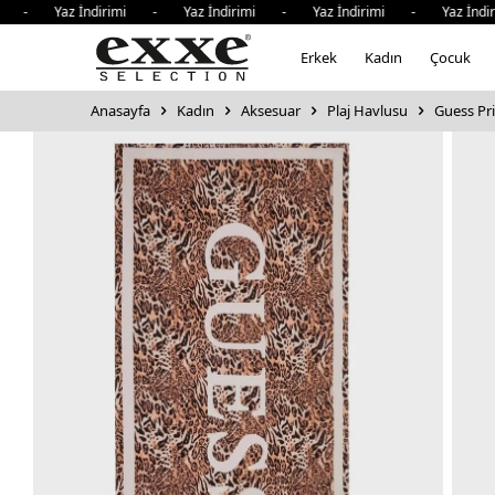
 - Yaz İndirimi - Yaz İndirimi - Yaz İndirimi - Yaz İndiri
Erkek
Kadın
Çocuk
Anasayfa
Kadın
Aksesuar
Plaj Havlusu
Guess Pr