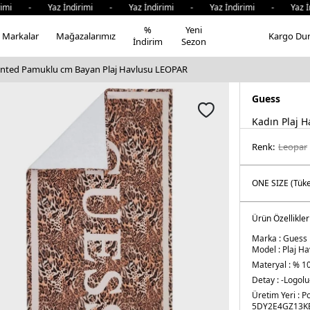
mi - Yaz İndirimi - Yaz İndirimi - Yaz İndirimi - Yaz İnd
%
Yeni
Markalar
Mağazalarımız
Kargo Du
İndirim
Sezon
inted Pamuklu cm Bayan Plaj Havlusu LEOPAR
Guess
Kadın Plaj H
Renk:
leopar
Ürün Özellikler
Marka :
Guess
Model :
Plaj Ha
Materyal :
% 1
Detay :
-Logolu
Üretim Yeri :
Po
5DY2E4GZ13K