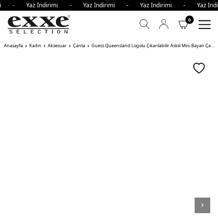
rimi - Yaz İndirimi - Yaz İndirimi - Yaz İndirimi - Yaz İn
0
Anasayfa
Kadın
Aksesuar
Çanta
Guess Queensland Logolu Çıkarılabilir Askılı Mini Bayan Çanta BLA