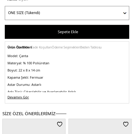
Sepete Ekle
Ürün Özellikleri
İade Koşulları
Ödeme Seçenekleri
Beden Tablosu
Model:
Çanta
Materyal:
% 100 Poliüretan
Boyut:
22 x 8 x 14 cm
Kapama Şekli:
Fermuar
Astar Durumu:
Astarlı
Askı Türü:
Çıkarılabilir ve Ayarlanabilir Askılı
Devamını Gör
Menşei:
Endonezya
Detaylar:
- Çİft tutma saplı - Önde logo yazılı asma kilit - Sapında çıkarılabilir
logo detaylı charm
SİZE ÖZEL ÖNERİLERİMİZ
5DE2HWVG9655760BLA.07