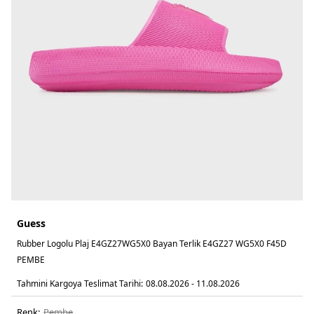
Guess
Rubber Logolu Plaj E4GZ27WG5X0 Bayan Terlik E4GZ27 WG5X0 F45D
PEMBE
Tahmini Kargoya Teslimat Tarihi:
08.08.2026 - 11.08.2026
Renk:
pembe