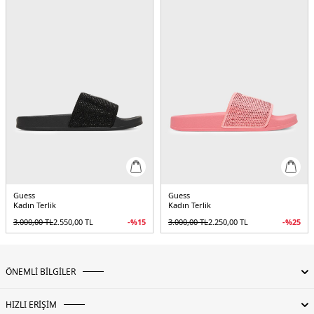
Guess
Guess
Kadın Terlik
Kadın Terlik
3.000,00
TL
2.550,00
TL
-%
15
3.000,00
TL
2.250,00
TL
-%
25
ÖNEMLİ BİLGİLER
HIZLI ERİŞİM