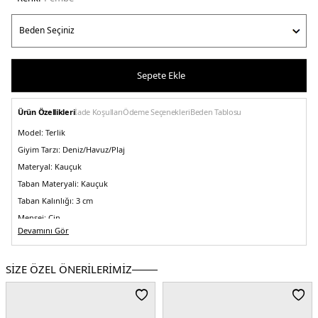
Sepete Ekle
Ürün Özellikleri
İade Koşulları
Ödeme Seçenekleri
Beden Tablosu
Model:
Terlik
Giyim Tarzı:
Deniz/Havuz/Plaj
Materyal:
Kauçuk
Taban Materyali:
Kauçuk
Taban Kalınlığı:
3 cm
Menşei:
Çin
5DY2E4GZ27WG5X0F45D.36
Devamını Gör
SİZE ÖZEL ÖNERİLERİMİZ