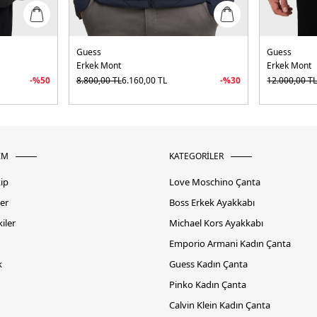
Guess
Guess
Erkek Mont
Erkek Mont
-%
50
8.800,00
TL
6.160,00
TL
-%
30
12.000,00
T
İM
KATEGORİLER
kip
Love Moschino Çanta
er
Boss Erkek Ayakkabı
iler
Michael Kors Ayakkabı
Emporio Armani Kadın Çanta
k
Guess Kadın Çanta
Pinko Kadın Çanta
Calvin Klein Kadın Çanta