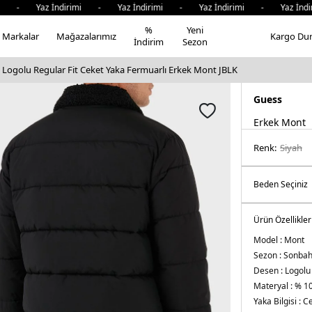
- Yaz İndirimi - Yaz İndirimi - Yaz İndirimi - Yaz İndiri
%
Yeni
Markalar
Mağazalarımız
Kargo Du
İndirim
Sezon
 Logolu Regular Fit Ceket Yaka Fermuarlı Erkek Mont JBLK
Guess
Erkek Mont
Renk:
si̇yah
Ürün Özellikler
Model :
Mont
Sezon :
Sonbaha
Desen :
Logolu
Materyal :
% 10
Yaka Bilgisi :
Ce