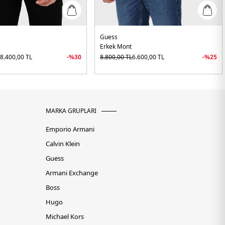
Guess
Erkek Mont
L
8.400,00
TL
-%
30
8.800,00
TL
6.600,00
TL
-%
25
MARKA GRUPLARI
Emporio Armani
Calvin Klein
Guess
Armani Exchange
Boss
Hugo
Michael Kors