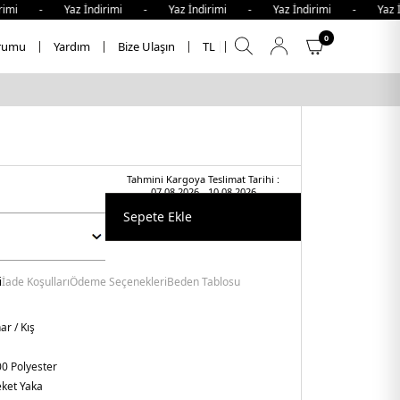
mi - Yaz İndirimi - Yaz İndirimi - Yaz İndirimi - Yaz İndi
0
rumu
Yardım
Bize Ulaşın
TL
Tahmini Kargoya Teslimat Tarihi :
07.08.2026 - 10.08.2026
Sepete Ekle
i
İade Koşulları
Ödeme Seçenekleri
Beden Tablosu
r / Kış
0 Polyester
ket Yaka