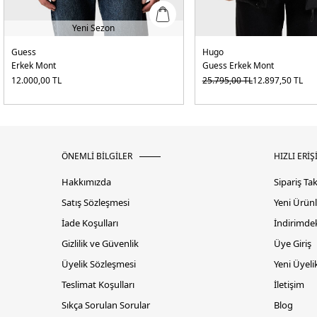
Yeni Sezon
Guess
Hugo
Erkek Mont
Guess Erkek Mont
12.000,00
TL
25.795,00
TL
12.897,50
TL
ÖNEMLİ BİLGİLER
HIZLI ERİŞ
Hakkımızda
Sipariş Ta
Satış Sözleşmesi
Yeni Ürünl
İade Koşulları
İndirimdek
Gizlilik ve Güvenlik
Üye Giriş
Üyelik Sözleşmesi
Yeni Üyeli
Teslimat Koşulları
İletişim
Sıkça Sorulan Sorular
Blog