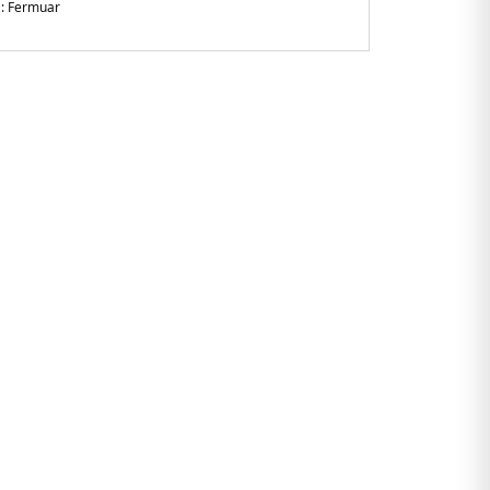
:
Fermuar
li
gular Fit
 havalardan daha etkili koruma için peluş iç kısım ve yaka
n
2292JBLK.07