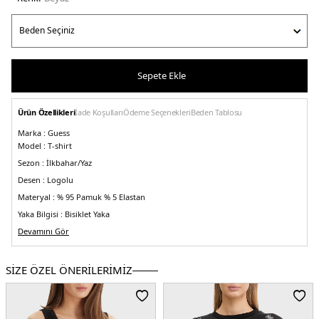
Sepete Ekle
Ürün Özellikleri
İade Koşulları
Ödeme Seçenekleri
Beden Tablosu
Marka :
Guess
Model :
T-shirt
Sezon :
İlkbahar/Yaz
Desen :
Logolu
Materyal :
% 95 Pamuk % 5 Elastan
Yaka Bilgisi :
Bisiklet Yaka
Kol Bilgisi :
Devamını Gör
Kısa Kol
Kalıp Bilgisi :
Slim Fit
Detay :
-Jarse
-S beden için uzunluk 60 cm
SİZE ÖZEL ÖNERİLERİMİZ
Üretim Yeri :
Çin
5DY2W4GI14J1314G011.25