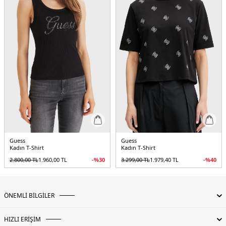
Guess
Guess
Kadın T-Shirt
Kadın T-Shirt
2.800,00
TL
1.960,00
TL
-%
30
3.299,00
TL
1.979,40
TL
-%
40
ÖNEMLİ BİLGİLER
HIZLI ERİŞİM