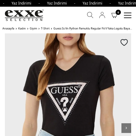
i - Yaz İndirimi - Yaz İndirimi - Yaz İndirimi - Yaz İndi
0
Anasayfa
Kadın
Giyim
T-Shirt
Guess Ss Vn Python Pamuklu Regular Fit V Yaka Logolu Bayan T Shirt JBLK