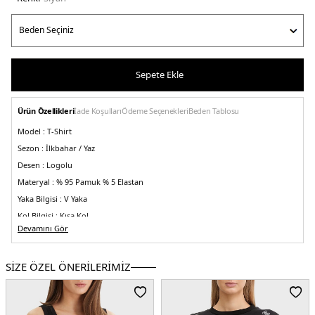
Sepete Ekle
Ürün Özellikleri
İade Koşulları
Ödeme Seçenekleri
Beden Tablosu
Model :
T-Shirt
Sezon :
İlkbahar / Yaz
Desen :
Logolu
Materyal :
% 95 Pamuk % 5 Elastan
Yaka Bilgisi :
V Yaka
Kol Bilgisi :
Kısa Kol
Devamını Gör
Kalıp Bilgisi :
Regular Fit
Detay :
- Streç pamuk jarse kumaştan
- Üçgen logo tasarımı
SİZE ÖZEL ÖNERİLERİMİZ
Üretim Yeri :
Türkiye
5DY2W5RI21J1314JBLK.07