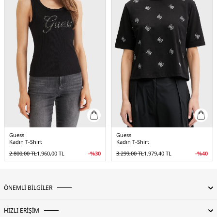
Guess
Guess
Kadın T-Shirt
Kadın T-Shirt
2.800,00
TL
1.960,00
TL
-%
30
3.299,00
TL
1.979,40
TL
-%
40
ÖNEMLİ BİLGİLER
HIZLI ERİŞİM